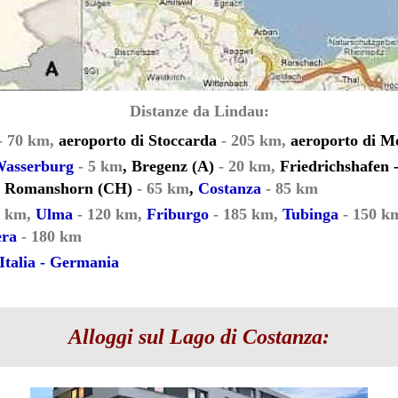
Distanze da Lindau:
- 70 km,
aeroporto di Stoccarda
- 205 km,
aeroporto di M
asserburg
- 5 km
, Bregenz (A)
- 20 km,
Friedrichshafen 
, Romanshorn (CH)
- 65 km
,
Costanza
- 85 km
0 km,
Ulma
- 120 km,
Friburgo
- 185 km,
Tubinga
- 150 k
era
- 180 km
 Italia - Germania
Alloggi sul Lago di Costanza: