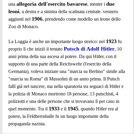
allegoria dell'esercito bavarese
due
una
, mentre i
leoni
, a destra e a sinistra della scalinata centrale. vennero
1906
aggiunti nel
, prendendo come modello un leone dello
Zoo di Monaco.
1923
La Loggia è anche un importante luogo storico: nel
fu
Putsch di Adolf Hitler
proprio lì che iniziò il tentato
, 10
anni prima della sua ascesa al potere. Da qui Hitler, con il
supporto di una parte della Reichswehr (l'esercito della
Germania), voleva iniziare una "marcia su Berlino" simile alla
"marcia su Roma" di Mussolini di un anno prima. Il Putsch
fallì già nel nascere, ma nella sparatoria tra seguaci di Hitler e
la polizia di Monaco morirono 18 persone, 13 putschisti, 4
poliziotti e una delle persone che si trovavano lì per caso in
1933
1945
quel momento. Tra il
e il
, quando Hitler era al
potere, la Feldherrnhalle fu un luogo importante della
propaganda nazista.