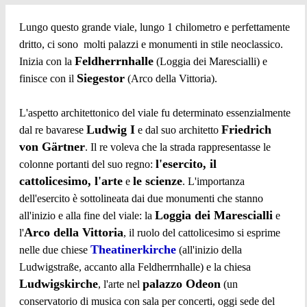
Lungo questo grande viale, lungo 1 chilometro e perfettamente
dritto, ci sono molti palazzi e monumenti in stile neoclassico.
Feldherrnhalle
Inizia con la
(Loggia dei Marescialli) e
Siegestor
finisce con il
(Arco della Vittoria).
L'aspetto architettonico del viale fu determinato essenzialmente
Ludwig I
Friedrich
dal re bavarese
e dal suo architetto
von Gärtner
. Il re voleva che la strada rappresentasse le
l'esercito, il
colonne portanti del suo regno:
cattolicesimo, l'arte
le scienze
e
. L'importanza
dell'esercito è sottolineata dai due monumenti che stanno
Loggia dei Marescialli
all'inizio e alla fine del viale: la
e
Arco della Vittoria
l'
, il ruolo del cattolicesimo si esprime
Theatinerkirche
nelle due chiese
(all'inizio della
Ludwigstraße, accanto alla Feldherrnhalle) e la chiesa
Ludwigskirche
palazzo Odeon
, l'arte nel
(un
conservatorio di musica con sala per concerti, oggi sede del