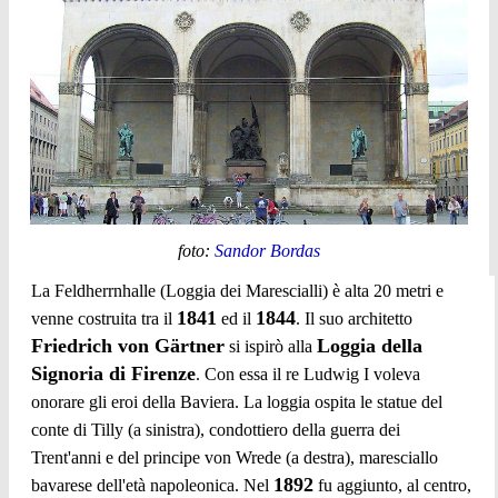
foto:
Sandor Bordas
La Feldherrnhalle (Loggia dei Marescialli) è alta 20 metri e
1841
1844
venne costruita tra il
ed il
. Il suo architetto
Friedrich von Gärtner
Loggia della
si ispirò alla
Signoria di Firenze
. Con essa il re Ludwig I voleva
onorare gli eroi della Baviera. La loggia ospita le statue del
conte di Tilly (a sinistra), condottiero della guerra dei
Trent'anni e del principe von Wrede (a destra), maresciallo
1892
bavarese dell'età napoleonica. Nel
fu aggiunto, al centro,