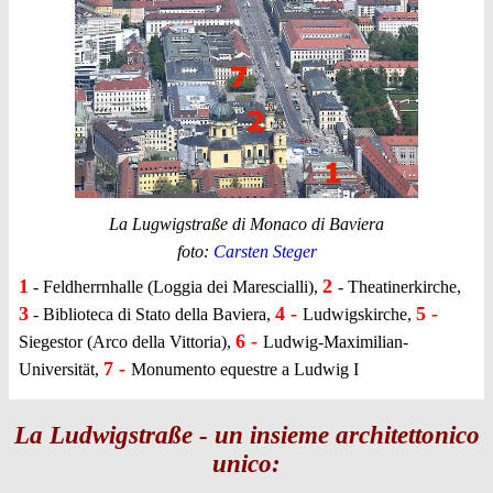
La Lugwigstraße di Monaco di Baviera
foto:
Carsten Steger
1
2
- Feldherrnhalle (Loggia dei Marescialli),
- Theatinerkirche,
3
4 -
5 -
- Biblioteca di Stato della Baviera,
Ludwigskirche,
6 -
Siegestor (Arco della Vittoria),
Ludwig-Maximilian-
7 -
Universität,
Monumento equestre a Ludwig I
La Ludwigstraße - un insieme architettonico
unico: