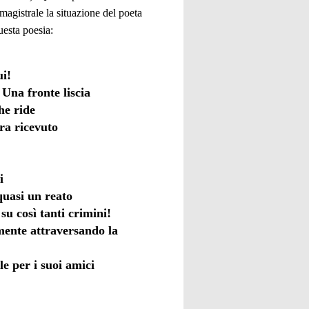
 magistrale la situazione del poeta
uesta poesia:
ui!
 Una fronte liscia
he ride
ra ricevuto
i
quasi un reato
su così tanti crimini!
amente attraversando la
e per i suoi amici