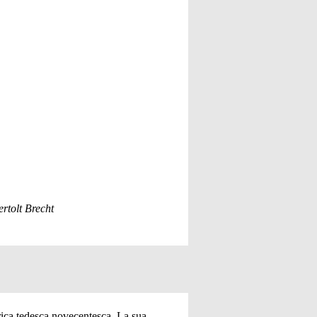
rtolt Brecht
rica tedesca novecentesca. La sua