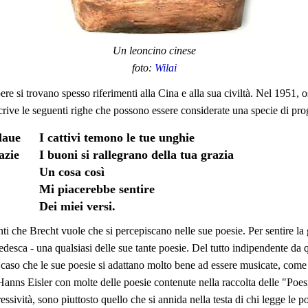
Un leoncino cinese
foto:
Wilai
ere si trovano spesso riferimenti alla Cina e alla sua civiltà. Nel 1951, 
t scrive le seguenti righe che possono essere considerate una specie di p
laue
I cattivi temono le tue unghie
azie
I buoni si rallegrano della tua grazia
Un cosa così
Mi piacerebbe sentire
Dei miei versi.
i che Brecht vuole che si percepiscano nelle sue poesie. Per sentire la g
tedesca - una qualsiasi delle sue tante poesie. Del tutto indipendente d
aso che le sue poesie si adattano molto bene ad essere musicate, come f
e Hanns Eisler con molte delle poesie contenute nella raccolta delle "Po
ssività, sono piuttosto quello che si annida nella testa di chi legge le p