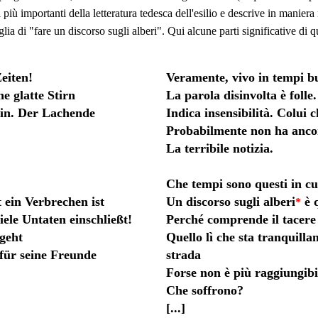
più importanti della letteratura tedesca dell'esilio e descrive in maniera
lia di "fare un discorso sugli alberi". Qui alcune parti significative di q
Zeiten!
Veramente, vivo in tempi b
ne glatte Stirn
La parola disinvolta è folle.
hin. Der Lachende
Indica insensibilità. Colui c
Probabilmente non ha anco
La terribile notizia.
Che tempi sono questi in cu
t ein Verbrechen ist
Un discorso sugli alberi
è 
*
iele Untaten einschließt!
Perché comprende il tacere 
 geht
Quello lì che sta tranquill
 für seine Freunde
strada
Forse non è più raggiungibil
Che soffrono?
[...]