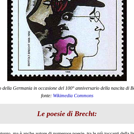
 della Germania in occasione del 100° anniversario della nascita di Be
fonte:
Wikimedia Commons
Le poesie di Brecht:
rgo, ma è anche autore di numerose poesie, tra le più toccanti della li