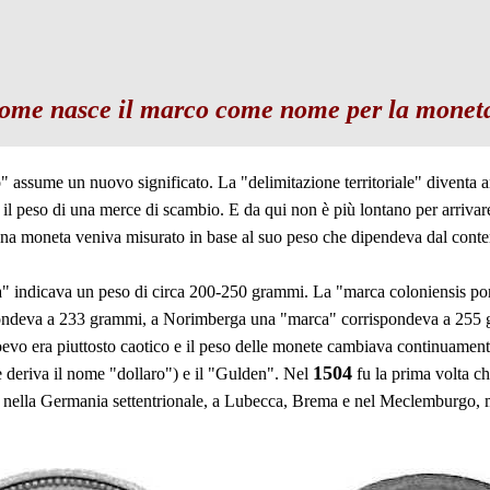
ome nasce il marco come nome per la monet
o" assume un nuovo significato. La "delimitazione territoriale" diventa
 il peso di una merce di scambio. E da qui non è più lontano per arriva
 una moneta veniva misurato in base al suo peso che dipendeva dal conte
a" indicava un peso di circa 200-250 grammi. La "marca coloniensis pond
spondeva a 233 grammi, a Norimberga una "marca" corrispondeva a 255 
evo era piuttosto caotico e il peso delle monete cambiava continuamente
1504
le deriva il nome "dollaro") e il "Gulden". Nel
fu la prima volta c
o nella Germania settentrionale, a Lubecca, Brema e nel Meclemburgo, 