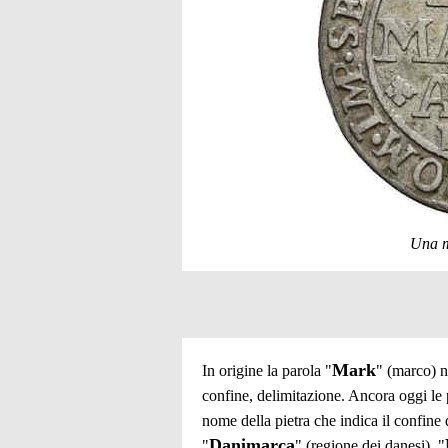
Una m
Mark
In origine la parola "
" (marco) n
confine, delimitazione. Ancora oggi le 
nome della pietra che indica il confine 
Danimarca
"
" (regione dei danesi), "