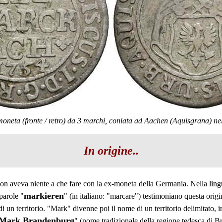
oneta (fronte / retro) da 3 marchi, coniata ad Aachen (Aquisgrana) ne
In origine..
on aveva niente a che fare con la ex-moneta della Germania. Nella lingu
markieren
parole "
" (in italiano: "marcare") testimoniano questa origi
di un territorio. "Mark" divenne poi il nome di un territorio delimitato,
Mark Brandenburg
" (nome tradizionale della regione tedesca di 