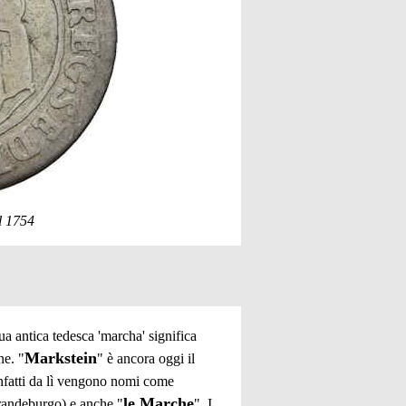
l 1754
a antica tedesca 'marcha' significa
Markstein
ne. "
" è ancora oggi il
 infatti da lì vengono nomi come
le Marche
Brandeburgo) e anche "
". I