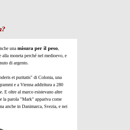
a?
misura per il peso
 anche una
,
re alla moneta perché nel medioevo, e
nuto di argento.
eris et puritatis" di Colonia, una
grammi e a Vienna addiritura a 280
. E oltre al marco esistevano altre
he la parola "Mark" appariva come
ma anche in Danimarca, Svezia, e nei