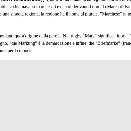
 nobili si chiamavano marchesati e da cui derivano i nomi la Marca di F
una singola regione, la regione ha il nome al plurale. "Marchese" in t
imoniano quest'origine della parola. Nel rugby "Mark" significa "fuori",
egno, "die Markung" è la demarcazione e infine: die "Briefmarke" (franc
ome per la moneta.