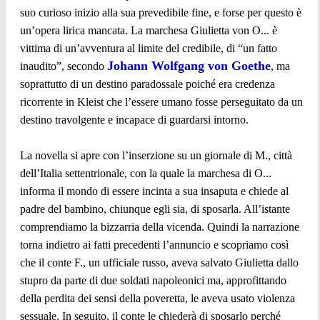
suo curioso inizio alla sua prevedibile fine, e forse per questo è
un’opera lirica mancata. La marchesa Giulietta von O... è
vittima di un’avventura al limite del credibile, di “un fatto
Johann Wolfgang von Goethe
inaudito”, secondo
, ma
soprattutto di un destino paradossale poiché era credenza
ricorrente in Kleist che l’essere umano fosse perseguitato da un
destino travolgente e incapace di guardarsi intorno.
La novella si apre con l’inserzione su un giornale di M., città
dell’Italia settentrionale, con la quale la marchesa di O...
informa il mondo di essere incinta a sua insaputa e chiede al
padre del bambino, chiunque egli sia, di sposarla. All’istante
comprendiamo la bizzarria della vicenda. Quindi la narrazione
torna indietro ai fatti precedenti l’annuncio e scopriamo così
che il conte F., un ufficiale russo, aveva salvato Giulietta dallo
stupro da parte di due soldati napoleonici ma, approfittando
della perdita dei sensi della poveretta, le aveva usato violenza
sessuale. In seguito, il conte le chiederà di sposarlo perché