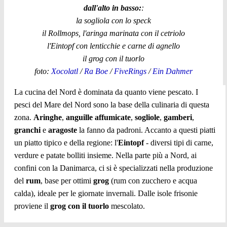
dall'alto in basso:
:
la sogliola con lo speck
il Rollmops, l'aringa marinata con il cetriolo
l'Eintopf con lenticchie e carne di agnello
il grog con il tuorlo
foto:
Xocolatl
/
Ra Boe
/
FiveRings
/
Ein Dahmer
La cucina del Nord è dominata da quanto viene pescato. I
pesci del Mare del Nord sono la base della culinaria di questa
zona.
Aringhe
,
anguille affumicate
,
sogliole
,
gamberi
,
granchi
e
aragoste
la fanno da padroni. Accanto a questi piatti
un piatto tipico e della regione: l'
Eintopf
- diversi tipi di carne,
verdure e patate bolliti insieme. Nella parte più a Nord, ai
confini con la Danimarca, ci si è specializzati nella produzione
del
rum
, base per ottimi
grog
(rum con zucchero e acqua
calda), ideale per le giornate invernali. Dalle isole frisonie
proviene il
grog con il tuorlo
mescolato.