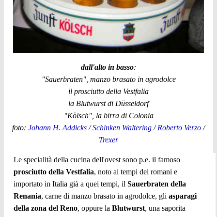
dall'alto in basso
:
"Sauerbraten", manzo brasato in agrodolce
il prosciutto della Vestfalia
la Blutwurst di Düsseldorf
"Kölsch", la birra di Colonia
foto:
Johann H. Addicks
/
Schinken Waltering
/
Roberto Verzo
/
Trexer
Le specialità della cucina dell'ovest sono p.e. il famoso
prosciutto della Vestfalia
, noto ai tempi dei romani e
importato in Italia già a quei tempi, il
Sauerbraten della
Renania
, carne di manzo brasato in agrodolce, gli
asparagi
della zona del Reno
, oppure la
Blutwurst
, una saporita