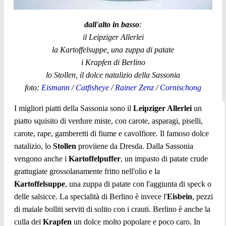
dall'alto in basso
:
il Leipziger Allerlei
la Kartoffelsuppe, una zuppa di patate
i Krapfen di Berlino
lo Stollen, il dolce natalizio della Sassonia
foto:
Eismann
/
Catfisheye
/
Rainer Zenz
/
Cornischong
I migliori piatti della Sassonia sono il
Leipziger Allerlei
un
piatto squisito di verdure miste, con carote, asparagi, piselli,
carote, rape, gamberetti di fiume e cavolfiore. Il famoso dolce
natalizio, lo
Stollen
proviiene da Dresda. Dalla Sassonia
vengono anche i
Kartoffelpuffer
, un impasto di patate crude
grattugiate grossolanamente fritto nell'olio e la
Kartoffelsuppe
, una zuppa di patate con l'aggiunta di speck o
delle salsicce. La specialità di Berlino è invece l'
Eisbein
, pezzi
di maiale bolliti serviti di solito con i crauti. Berlino è anche la
culla dei
Krapfen
un dolce molto popolare e poco caro. In