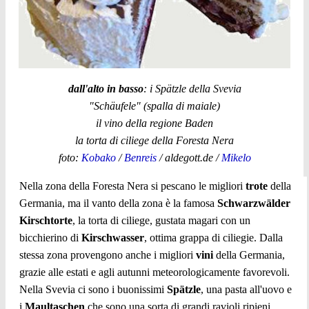
dall'alto in basso
: i Spätzle della Svevia
"Schäufele" (spalla di maiale)
il vino della regione Baden
la torta di ciliege della Foresta Nera
foto:
Kobako
/
Benreis
/ aldegott.de /
Mikelo
Nella zona della Foresta Nera si pescano le migliori
trote
della
Germania, ma il vanto della zona è la famosa
Schwarzwälder
Kirschtorte
, la torta di ciliege, gustata magari con un
bicchierino di
Kirschwasser
, ottima grappa di ciliegie. Dalla
stessa zona provengono anche i migliori
vini
della Germania,
grazie alle estati e agli autunni meteorologicamente favorevoli.
Nella Svevia ci sono i buonissimi
Spätzle
, una pasta all'uovo e
i
Maultaschen
che sono una sorta di grandi ravioli ripieni.