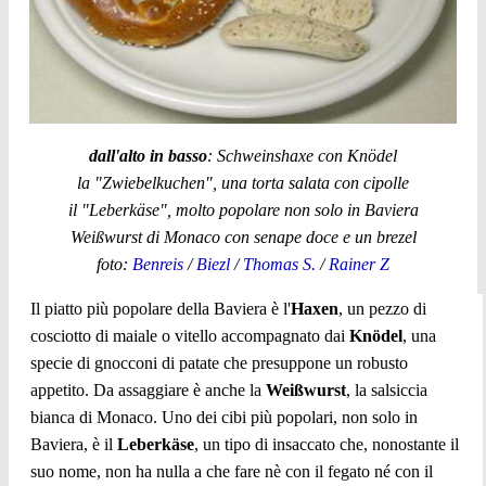
dall'alto in basso
: Schweinshaxe con Knödel
la "Zwiebelkuchen", una torta salata con cipolle
il "Leberkäse", molto popolare non solo in Baviera
Weißwurst di Monaco con senape doce e un brezel
foto:
Benreis
/
Biezl
/
Thomas S.
/
Rainer Z
Il piatto più popolare della Baviera è l'
Haxen
, un pezzo di
cosciotto di maiale o vitello accompagnato dai
Knödel
, una
specie di gnocconi di patate che presuppone un robusto
appetito. Da assaggiare è anche la
Weißwurst
, la salsiccia
bianca di Monaco. Uno dei cibi più popolari, non solo in
Baviera, è il
Leberkäse
, un tipo di insaccato che, nonostante il
suo nome, non ha nulla a che fare nè con il fegato né con il