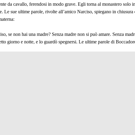
te da cavallo, ferendosi in modo grave. Egli torna al monastero solo in
e. Le sue ultime parole, rivolte all’amico Narciso, spiegano in chiusura c
 materna:
so, se non hai una madre? Senza madre non si può amare. Senza madre
etto giorno e notte, e lo guardò spegnersi. Le ultime parole di Boccado