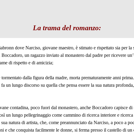
La trama del romanzo:
abronn dove Narciso, giovane maestro, è stimato e rispettato sia per la 
 Boccadoro, un ragazzo inviato al monastero dal padre per ricevere un’e
ame di rispetto e di amicizia;
 tormentato dalla figura della madre, morta prematuramente anni prima
li fa un lungo discorso su quella che pensa essere la sua natura profonda
ane contadina, poco fuori dal monastero, anche Boccadoro capisce di dov
osì un lungo pellegrinaggio come cammino di ricerca interiore e ricerca
sua natura di artista, che, come preannunciato da Narciso, a poco a poco
i e che conquista facilmente le donne, si ferma presso il castello di un