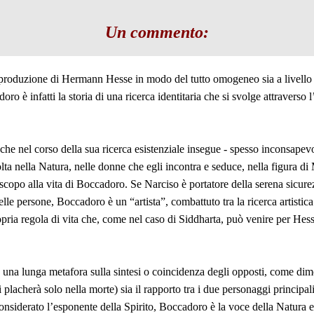
Un commento:
 produzione di Hermann Hesse in modo del tutto omogeneo sia a livello d
doro è infatti la storia di una ricerca identitaria che si svolge attraverso
che nel corso della sua ricerca esistenziale insegue - spesso inconsap
olta nella Natura, nelle donne che egli incontra e seduce, nella figura di
scopo alla vita di Boccadoro. Se Narciso è portatore della serena sicurez
lle persone, Boccadoro è un “artista”, combattuto tra la ricerca artistica
propria regola di vita che, come nel caso di Siddharta, può venire per Hes
 una lunga metafora sulla sintesi o coincidenza degli opposti, come dim
placherà solo nella morte) sia il rapporto tra i due personaggi principali
onsiderato l’esponente della Spirito, Boccadoro è la voce della Natura e i