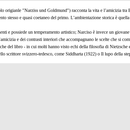
lo origianle "Narziss und Goldmund") racconta la vita e l’amicizia tra
nto stesso e quasi coetaneo del primo. L’ambientazione storica è quell
nti e possiede un temperamento artistico; Narciso è invece un giovane eru
’amicizia e dei contrasti interiori che accompagnano le scelte che si co
he del libro - in cui molti hanno visto echi della filosofia di Nietzsche
dello scrittore svizzero-tedesco, come Siddharta (1922) o Il lupo della st