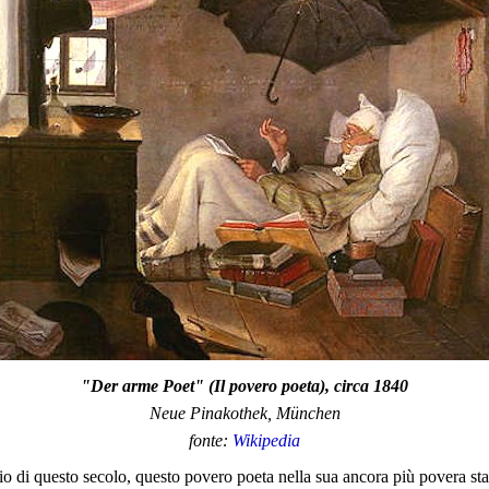
"Der arme Poet" (Il povero poeta), circa 1840
Neue Pinakothek, München
fonte:
Wikipedia
io di questo secolo, questo povero poeta nella sua ancora più povera stan